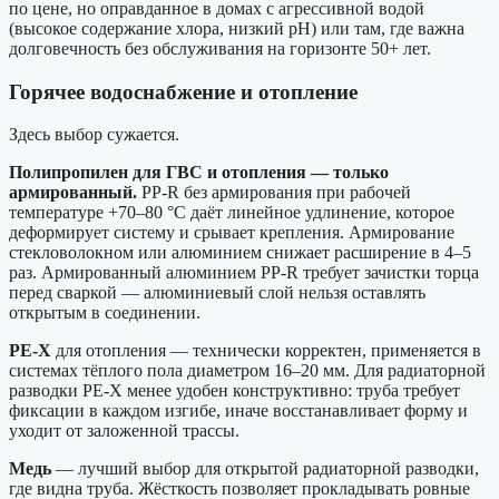
по цене, но оправданное в домах с агрессивной водой
(высокое содержание хлора, низкий pH) или там, где важна
долговечность без обслуживания на горизонте 50+ лет.
Горячее водоснабжение и отопление
Здесь выбор сужается.
Полипропилен для ГВС и отопления — только
армированный.
PP-R без армирования при рабочей
температуре +70–80 °C даёт линейное удлинение, которое
деформирует систему и срывает крепления. Армирование
стекловолокном или алюминием снижает расширение в 4–5
раз. Армированный алюминием PP-R требует зачистки торца
перед сваркой — алюминиевый слой нельзя оставлять
открытым в соединении.
PE-X
для отопления — технически корректен, применяется в
системах тёплого пола диаметром 16–20 мм. Для радиаторной
разводки PE-X менее удобен конструктивно: труба требует
фиксации в каждом изгибе, иначе восстанавливает форму и
уходит от заложенной трассы.
Медь
— лучший выбор для открытой радиаторной разводки,
где видна труба. Жёсткость позволяет прокладывать ровные