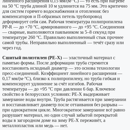
линейного расширения 0,15 мм/(м·°C) — то есть при нагреве
на 50 °C труба длиной 10 м удлинится на 75 мм. Это критично
для систем горячего водоснабжения и отопления: без
компенсаторов и П-образных петель трубопровод
деформирует себя сам. Рабочая температура полипропилена
PP-R — до +70 °C, армированного — до +95 °C. Соединения
— сварные, выполняются паяльником за 5–8 секунд при
температуре 260 °C. Правильно выполненный стык прочнее
самой трубы. Неправильно выполненный — течёт сразу или
через год.
Сшитый полиэтилен (PE-X)
— эластичный материал с
памятью формы. После деформации труба стремится
восстановить исходный диаметр — это основа технологии
пресс-соединений. Коэффициент линейного расширения —
0,17 мм/(м·°C), близко к полипропилену, но труба гибкая и
компенсирует удлинение за счёт изгибов. Рабочая
температура — до +95 °C при давлении 6 бар. Ключевое
свойство в белорусских условиях: PE-X выдерживает
замерзание воды внутри. Труба растягивается при замерзании
и восстанавливает диаметр после оттаивания без разрыва —
при однократном цикле. Многократное замерзание всё равно
разрушает материал, но один случай забытой перекрытой
воды в загородном доме на зиму PE-X переживёт, а
металлопластик или медь — нет.