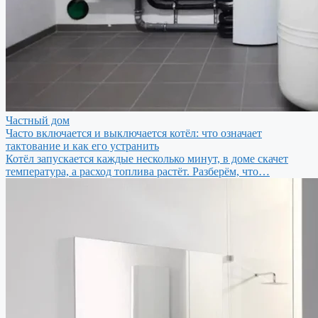
Частный дом
Часто включается и выключается котёл: что означает
тактование и как его устранить
Котёл запускается каждые несколько минут, в доме скачет
температура, а расход топлива растёт. Разберём, что…