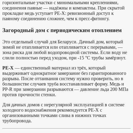
горизонтальные участки с минимальными креплениями,
соединения паяные — надёжны и компактны. При скрытой
прокладке медь уступает PE-X: ревизионный доступ к
паяному соединению сложнее, чем к пресс-фитингу.
Загородный дом с периодическим отоплением
Это отдельный случай для Беларуси. Дачный дом, который
зимой не отапливается или отапливается с перерывами, —
зона риска для любой водопроводной системы. Если воду не
слили полностью перед уходом, при -15 °C трубы замёрзнут.
PE-X
— единственный материал из трёх, который
выдерживает однократное замерзание без гарантированного
разрыва. После оттаивания систему нужно проверить, но в
большинстве случаев труба восстанавливает форму. Медь и
PP-R при замерзании разрываются — давление льда 200 МПа
против прочности стенки.
Для дачных домов с нерегулярной эксплуатацией в системе
холодного водоснабжения рекомендуется PE-X с
организованными точками слива в нижних точках
трубопровода.