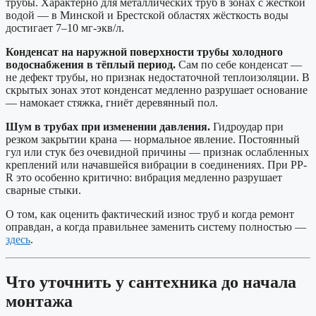
трубы. Характерно для металлических труб в зонах с жёсткой
водой — в Минской и Брестской областях жёсткость воды
достигает 7–10 мг-экв/л.
Конденсат на наружной поверхности трубы холодного
водоснабжения в тёплый период.
Сам по себе конденсат —
не дефект трубы, но признак недостаточной теплоизоляции. В
скрытых зонах этот конденсат медленно разрушает основание
— намокает стяжка, гниёт деревянный пол.
Шум в трубах при изменении давления.
Гидроудар при
резком закрытии крана — нормальное явление. Постоянный
гул или стук без очевидной причины — признак ослабленных
креплений или начавшейся вибрации в соединениях. При PP-
R это особенно критично: вибрация медленно разрушает
сварные стыки.
О том, как оценить фактический износ труб и когда ремонт
оправдан, а когда правильнее заменить систему полностью —
здесь
.
Что уточнить у сантехника до начала
монтажа