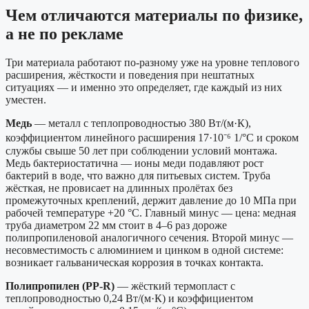
Чем отличаются материалы по физике,
а не по рекламе
Три материала работают по-разному уже на уровне теплового
расширения, жёсткости и поведения при нештатных
ситуациях — и именно это определяет, где каждый из них
уместен.
Медь
— металл с теплопроводностью 380 Вт/(м·К),
коэффициентом линейного расширения 17·10⁻⁶ 1/°C и сроком
службы свыше 50 лет при соблюдении условий монтажа.
Медь бактериостатична — ионы меди подавляют рост
бактерий в воде, что важно для питьевых систем. Труба
жёсткая, не провисает на длинных пролётах без
промежуточных креплений, держит давление до 10 МПа при
рабочей температуре +20 °C. Главный минус — цена: медная
труба диаметром 22 мм стоит в 4–6 раз дороже
полипропиленовой аналогичного сечения. Второй минус —
несовместимость с алюминием и цинком в одной системе:
возникает гальваническая коррозия в точках контакта.
Полипропилен (PP-R)
— жёсткий термопласт с
теплопроводностью 0,24 Вт/(м·К) и коэффициентом