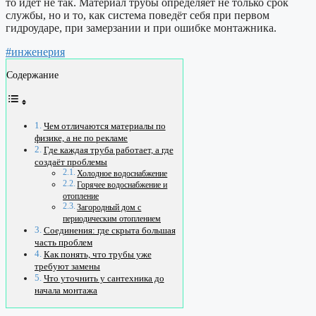
то идёт не так. Материал трубы определяет не только срок
службы, но и то, как система поведёт себя при первом
гидроударе, при замерзании и при ошибке монтажника.
#инженерия
Содержание
Чем отличаются материалы по
физике, а не по рекламе
Где каждая труба работает, а где
создаёт проблемы
Холодное водоснабжение
Горячее водоснабжение и
отопление
Загородный дом с
периодическим отоплением
Соединения: где скрыта большая
часть проблем
Как понять, что трубы уже
требуют замены
Что уточнить у сантехника до
начала монтажа