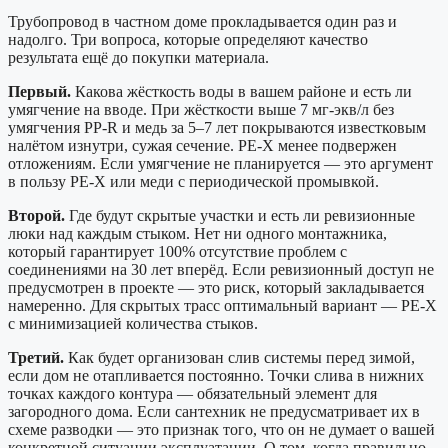
Трубопровод в частном доме прокладывается один раз и
надолго. Три вопроса, которые определяют качество
результата ещё до покупки материала.
Первый.
Какова жёсткость воды в вашем районе и есть ли
умягчение на вводе. При жёсткости выше 7 мг-экв/л без
умягчения PP-R и медь за 5–7 лет покрываются известковым
налётом изнутри, сужая сечение. PE-X менее подвержен
отложениям. Если умягчение не планируется — это аргумент
в пользу PE-X или меди с периодической промывкой.
Второй.
Где будут скрытые участки и есть ли ревизионные
люки над каждым стыком. Нет ни одного монтажника,
который гарантирует 100% отсутствие проблем с
соединениями на 30 лет вперёд. Если ревизионный доступ не
предусмотрен в проекте — это риск, который закладывается
намеренно. Для скрытых трасс оптимальный вариант — PE-X
с минимизацией количества стыков.
Третий.
Как будет организован слив системы перед зимой,
если дом не отапливается постоянно. Точки слива в нижних
точках каждого контура — обязательный элемент для
загородного дома. Если сантехник не предусматривает их в
схеме разводки — это признак того, что он не думает о вашей
конкретной ситуации эксплуатации. О том, когда правильно