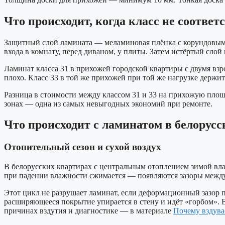
Что происходит, когда класс не соответ
Защитный слой ламината — меламиновая плёнка с корундовыми 
входа в комнату, перед диваном, у плиты. Затем истёртый сло
Ламинат класса 31 в прихожей городской квартиры с двумя взр
плохо. Класс 33 в той же прихожей при той же нагрузке держит
Разница в стоимости между классом 31 и 33 на прихожую площа
зонах — одна из самых невыгодных экономий при ремонте.
Что происходит с ламинатом в белорусс
Отопительный сезон и сухой воздух
В белорусских квартирах с центральным отоплением зимой вл
при падении влажности сжимается — появляются зазоры межд
Этот цикл не разрушает ламинат, если деформационный зазор 
расширяющееся покрытие упирается в стену и идёт «горбом». В
причинах вздутия и диагностике — в материале
Почему вздува