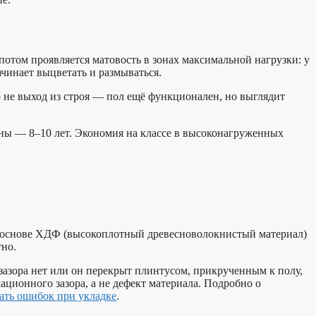
отом проявляется матовость в зонах максимальной нагрузки: у
чинает выцветать и размываться.
о не выход из строя — пол ещё функционален, но выглядит
ены — 8–10 лет. Экономия на классе в высоконагруженных
на основе ХДФ (высокоплотный древесноволокнистый материал)
но.
зазора нет или он перекрыт плинтусом, прикрученным к полу,
ционного зазора, а не дефект материала. Подробно о
жать ошибок при укладке
.