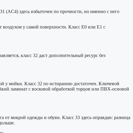
1 (AC4) здесь избыточен по прочности, но именно с него
т воздухом у самой поверхности. Класс E0 или E1 с
авляется, класс 32 даст дополнительный ресурс без
ой у мойки. Класс 32 по истиранию достаточен. Ключевой
тойкий ламинат с восковой обработкой торцов или ПВХ-основой
а от мокрой одежды и обуви. Класс 33 здесь оправдан: разница
дольше.
е.