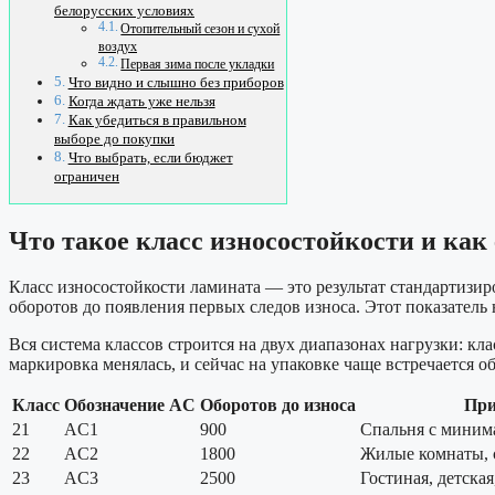
белорусских условиях
Отопительный сезон и сухой
воздух
Первая зима после укладки
Что видно и слышно без приборов
Когда ждать уже нельзя
Как убедиться в правильном
выборе до покупки
Что выбрать, если бюджет
ограничен
Что такое класс износостойкости и как
Класс износостойкости ламината — это результат стандартизи
оборотов до появления первых следов износа. Этот показатель на
Вся система классов строится на двух диапазонах нагрузки:
маркировка менялась, и сейчас на упаковке чаще встречается об
Класс
Обозначение AC
Оборотов до износа
При
21
AC1
900
Спальня с миним
22
AC2
1800
Жилые комнаты, 
23
AC3
2500
Гостиная, детская