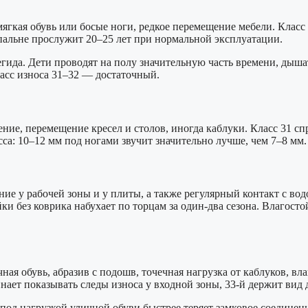
кая обувь или босые ноги, редкое перемещение мебели. Класс 3
пальне прослужит 20–25 лет при нормальной эксплуатации.
егида. Дети проводят на полу значительную часть времени, дыша
асс износа 31–32 — достаточный.
ие, перемещение кресел и столов, иногда каблуки. Класс 31 спр
са: 10–12 мм под ногами звучит значительно лучше, чем 7–8 мм.
е у рабочей зоны и у плиты, а также регулярный контакт с вод
ки без коврика набухает по торцам за один-два сезона. Влагос
 обувь, абразив с подошв, точечная нагрузка от каблуков, влаг
инает показывать следы износа у входной зоны, 33-й держит вид 
од нагрузкой уличной обуви быстрее теряет замковое соединени