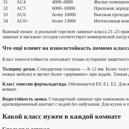
31
AC4
4000–6000
Жилые помещения
32
AC5
6000–10000
Прихожая, коридо
33
AC6
более 10000
Высокая проходи
34
AC6+
более 13000
Интенсивная ком
Важный нюанс: в реальной торговле ламинат класса 21–23 прак
ламинат в магазине сегодня соответствует коммерческой нагруз
Что ещё влияет на износостойкость помимо класс
Класс износостойкости описывает только истирание защитного 
Толщину доски.
Стандартная толщина — 8–12 мм. Более толста
ножки мебели) и звучит более «деревянно» при ходьбе. Тонкая
Класс эмиссии формальдегида.
Обозначается E0, E1, E2. Для 
комнат.
Водостойкость замка.
Стандартный ламинат при намокании наб
кратковременный контакт с водой без набухания. Для кухни и 
Какой класс нужен в каждой комнате