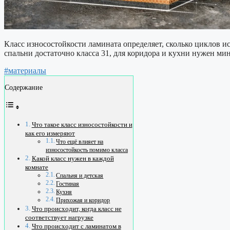
Класс износостойкости ламината определяет, сколько циклов 
спальни достаточно класса 31, для коридора и кухни нужен м
#материалы
Содержание
Что такое класс износостойкости и
как его измеряют
Что ещё влияет на
износостойкость помимо класса
Какой класс нужен в каждой
комнате
Спальня и детская
Гостиная
Кухня
Прихожая и коридор
Что происходит, когда класс не
соответствует нагрузке
Что происходит с ламинатом в