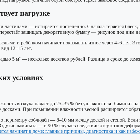
ствует нагрузке
частицами — истирается постепенно. Сначала теряется блеск, п
й перестаёт защищать декоративную бумагу — рисунок под ним на
ослыми и ребёнком начинает показывать износ через 4–6 лет. Эт
 вид 12–15 лет.
дью 5 м² — несколько десятков рублей. Разница в сроке до зам
ких условиях
ажность воздуха падает до 25–35 % без увлажнителя. Ламинат 
у досками. При повышении влажности весной расширяется обрат
по периметру соблюдён — 8–10 мм между доской и стеной. Если 
здутие ламината — в 90 % случаев следствие отсутствия деформа
ется ламинат в доме: главные причины, диагностика и как избе