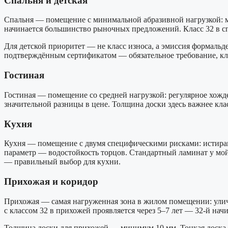
Спальня и детская
Спальня — помещение с минимальной абразивной нагрузкой: мяг
начинается большинство рыночных предложений. Класс 32 в с
Для детской приоритет — не класс износа, а эмиссия формальд
подтверждённым сертификатом — обязательное требование, кл
Гостиная
Гостиная — помещение со средней нагрузкой: регулярное хожден
значительной разницы в цене. Толщина доски здесь важнее клас
Кухня
Кухня — помещение с двумя специфическими рисками: истирани
параметр — водостойкость торцов. Стандартный ламинат у мой
— правильный выбор для кухни.
Прихожая и коридор
Прихожая — самая нагруженная зона в жилом помещении: уличная
с классом 32 в прихожей проявляется через 5–7 лет — 32-й нач
Толщина доски для прихожей — минимум 10 мм. Тонкая доска п