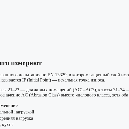
 его измеряют
рованного испытания по EN 13329, в котором защитный слой ист
зывается IP (Initial Point) — начальная точка износа.
 классы 21–23 — для жилых помещений (AC1–AC3), классы 31–3
означение AC (Abrasion Class) вместо числового класса, хотя об
менение
альной нагрузкой
средняя нагрузка
, кухня