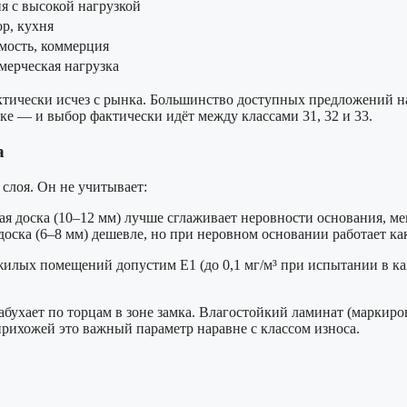
 с высокой нагрузкой
р, кухня
мость, коммерция
мерческая нагрузка
тически исчез с рынка. Большинство доступных предложений нач
ке — и выбор фактически идёт между классами 31, 32 и 33.
а
слоя. Он не учитывает:
я доска (10–12 мм) лучше сглаживает неровности основания, ме
 доска (6–8 мм) дешевле, но при неровном основании работает к
жилых помещений допустим E1 (до 0,1 мг/м³ при испытании в ка
ухает по торцам в зоне замка. Влагостойкий ламинат (маркиров
прихожей это важный параметр наравне с классом износа.