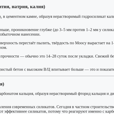
тия, натрия, калия)
 в цементном камне, образуя нерастворимый гидросиликат кальц
ньше, проникновение глубже (до 3–5 мм против 1–2 мм у силик
 избыточном нанесении.
оверхность перестаёт пылить, твёрдость по Моосу вырастает на
ном.
 прочности — обычно это 14–28 суток после укладки. Свежий бе
ристый бетон с высоким В/Ц впитывает больше — это и показател
я)
карбонатом кальция, образуя нерастворимый фторид кальция и д
ения современных силикатов. Сегодня в частном строительстве
т эффективнее силикатов, потому что реагируют именно с карб