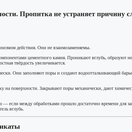
сти. Пропитка не устраняет причину слаб
низмом действия. Они не взаимозаменяемы.
мпонентами цементного камня. Проникают вглубь, образуют не
остная твёрдость увеличивается.
ески. Они заполняют поры и создают водоотталкивающий барьер
у на поверхности. Закрывают поры механически, дают химическ
 — если между обработками прошло достаточно времени для за
ель вглубь.
ликаты