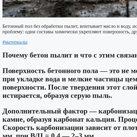
Бетонный пол без обработки пылит, впитывает масло и воду, 
проблему: одни составы химически укрепляют поверхность, др
#материалы
Почему бетон пылит и что с этим связа
Поверхность бетонного пола — это не 
при укладке вода и мелкие частицы це
поверхности. После твердения этот сло
истирается, образуя серую пыль.
Дополнительный фактор — карбонизация
камне, образуя карбонат кальция. Проц
Скорость карбонизации зависит от плот
мм, при В/Ц = 0,4 — 2–3 мм.