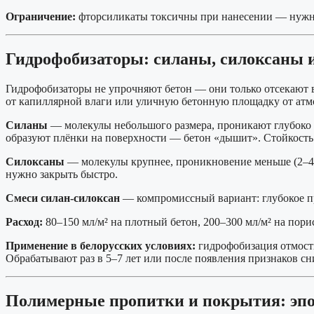
Ограничение:
фторсиликаты токсичны при нанесении — нужны 
Гидрофобизаторы: силаны, силоксаны и
Гидрофобизаторы не упрочняют бетон — они только отсекают в
от капиллярной влаги или уличную бетонную площадку от атм
Силаны
— молекулы небольшого размера, проникают глубоко (
образуют плёнки на поверхности — бетон «дышит». Стойкость 
Силоксаны
— молекулы крупнее, проникновение меньше (2–4 
нужно закрыть быстро.
Смеси силан-силоксан
— компромиссный вариант: глубокое пр
Расход:
80–150 мл/м² на плотный бетон, 200–300 мл/м² на пори
Применение в белорусских условиях:
гидрофобизация отмостк
Обрабатывают раз в 5–7 лет или после появления признаков с
Полимерные пропитки и покрытия: эпо