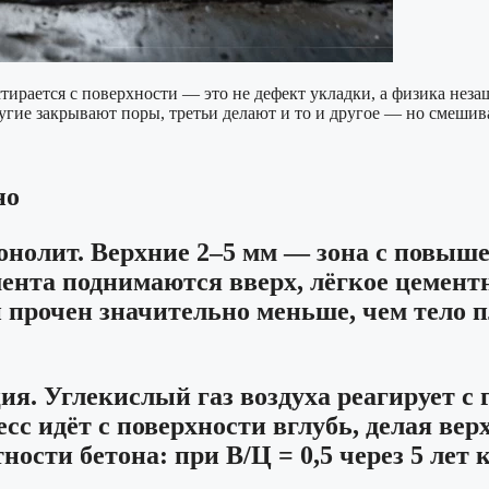
истирается с поверхности — это не дефект укладки, а физика н
угие закрывают поры, третьи делают и то и другое — но смешив
но
монолит. Верхние 2–5 мм — зона с пов
мента поднимаются вверх, лёгкое цемент
й прочен значительно меньше, чем тело п
. Углекислый газ воздуха реагирует с 
есс идёт с поверхности вглубь, делая в
ности бетона: при В/Ц = 0,5 через 5 лет