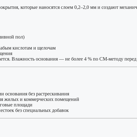
окрытия, которые наносятся слоем 0,2–2,0 мм и создают механи
ливной пол)
лабым кислотам и щелочам
ещения
ется. Влажность основания — не более 4 % по CM-методу перед
 основания без растрескивания
для жилых и коммерческих помещений
рговые площади
естоек без специальных добавок