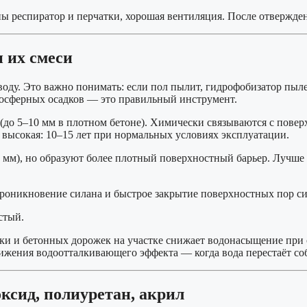
респиратор и перчатки, хорошая вентиляция. После отвержден
 их смеси
оду. Это важно понимать: если пол пылит, гидрофобизатор пыле
осферных осадков — это правильный инструмент.
до 5–10 мм в плотном бетоне). Химически связываются с повер
высокая: 10–15 лет при нормальных условиях эксплуатации.
мм), но образуют более плотный поверхностный барьер. Лучше 
оникновение силана и быстрое закрытие поверхностных пор си
стый.
и и бетонных дорожек на участке снижает водонасыщение при 
нижения водоотталкивающего эффекта — когда вода перестаёт со
ксид, полиуретан, акрил