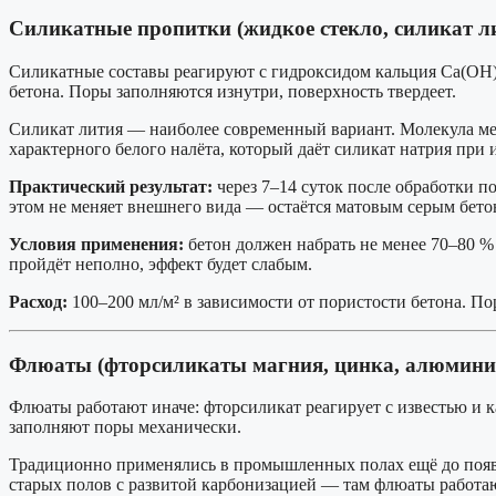
Силикатные пропитки (жидкое стекло, силикат ли
Силикатные составы реагируют с гидроксидом кальция Ca(OH)₂
бетона. Поры заполняются изнутри, поверхность твердеет.
Силикат лития — наиболее современный вариант. Молекула ме
характерного белого налёта, который даёт силикат натрия при
Практический результат:
через 7–14 суток после обработки п
этом не меняет внешнего вида — остаётся матовым серым бето
Условия применения:
бетон должен набрать не менее 70–80 %
пройдёт неполно, эффект будет слабым.
Расход:
100–200 мл/м² в зависимости от пористости бетона. По
Флюаты (фторсиликаты магния, цинка, алюмини
Флюаты работают иначе: фторсиликат реагирует с известью и 
заполняют поры механически.
Традиционно применялись в промышленных полах ещё до появл
старых полов с развитой карбонизацией — там флюаты работаю