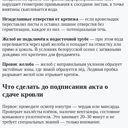
нарушает геометрию примыкания к соседним листам, в точке
вмятины скапливается вода.
Незаделанные отверстия от крепежа
— если кровельщик
переставлял листы и оставил лишние отверстия без
герметизации, каждое из них — потенциальная течь.
Желоб не подключён к водосточной трубе
— при этом вода
переливается через край желоба и попадает на отмостку или
прямо в цоколь. В условиях белорусской осени с затяжными
дождями это критично для фундамента.
Провис желоба
— желоб с неправильным уклоном образует
застойные зоны, где зимой образуется лёд. Ледяная пробка
разрывает желоб или отрывает крепёж.
Что сделать до подписания акта о
сдаче кровли
Первое: проведите осмотр изнутри — чердак или мансарда.
Проверьте нахлёсты плёнок, наличие вентзазора, состояние
конькового уплотнителя. Это занимает 20–30 минут и не
требует специальных знаний — только внимание.