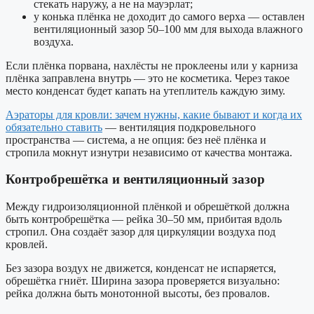
стекать наружу, а не на мауэрлат;
у конька плёнка не доходит до самого верха — оставлен
вентиляционный зазор 50–100 мм для выхода влажного
воздуха.
Если плёнка порвана, нахлёсты не проклеены или у карниза
плёнка заправлена внутрь — это не косметика. Через такое
место конденсат будет капать на утеплитель каждую зиму.
Аэраторы для кровли: зачем нужны, какие бывают и когда их
обязательно ставить
— вентиляция подкровельного
пространства — система, а не опция: без неё плёнка и
стропила мокнут изнутри независимо от качества монтажа.
Контробрешётка и вентиляционный зазор
Между гидроизоляционной плёнкой и обрешёткой должна
быть контробрешётка — рейка 30–50 мм, прибитая вдоль
стропил. Она создаёт зазор для циркуляции воздуха под
кровлей.
Без зазора воздух не движется, конденсат не испаряется,
обрешётка гниёт. Ширина зазора проверяется визуально:
рейка должна быть монотонной высоты, без провалов.