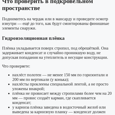
Что проверить в подкровельном
пространстве
Поднимитесь на чердак или в мансарду и проведите осмотр
изнутри — ещё до того, как будут смонтированы финишные
элементы снаружи.
Гидроизоляционная плёнка
Плёнка укладывается поверх стропил, под обрешёткой. Она
задерживает конденсат и случайно проникшую воду, не
допуская попадания на утеплитель и несущие конструкции.
Что проверяете:
нахлёст полотен — не менее 150 мм по горизонтали и
200 мм по вертикали (у конька);
нахлёсты проклеены специальной лентой, а не просто
уложены внакрой;
плёнка не провисает между стропилами более чем на 20
мм — провис создаёт карман, где скапливается
конденсат;
у карниза плёнка заведена в водосточный желоб или
выведена за карнизную планку — конденсат должен