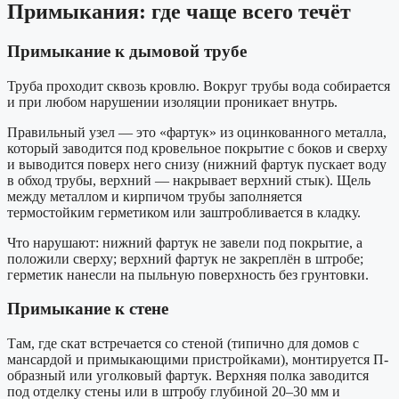
Примыкания: где чаще всего течёт
Примыкание к дымовой трубе
Труба проходит сквозь кровлю. Вокруг трубы вода собирается
и при любом нарушении изоляции проникает внутрь.
Правильный узел — это «фартук» из оцинкованного металла,
который заводится под кровельное покрытие с боков и сверху
и выводится поверх него снизу (нижний фартук пускает воду
в обход трубы, верхний — накрывает верхний стык). Щель
между металлом и кирпичом трубы заполняется
термостойким герметиком или заштробливается в кладку.
Что нарушают: нижний фартук не завели под покрытие, а
положили сверху; верхний фартук не закреплён в штробе;
герметик нанесли на пыльную поверхность без грунтовки.
Примыкание к стене
Там, где скат встречается со стеной (типично для домов с
мансардой и примыкающими пристройками), монтируется П-
образный или уголковый фартук. Верхняя полка заводится
под отделку стены или в штробу глубиной 20–30 мм и