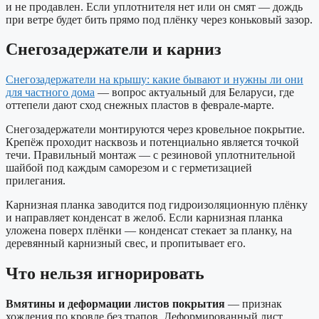
и не продавлен. Если уплотнителя нет или он смят — дождь
при ветре будет бить прямо под плёнку через коньковый зазор.
Снегозадержатели и карниз
Снегозадержатели на крышу: какие бывают и нужны ли они
для частного дома
— вопрос актуальный для Беларуси, где
оттепели дают сход снежных пластов в феврале-марте.
Снегозадержатели монтируются через кровельное покрытие.
Крепёж проходит насквозь и потенциально является точкой
течи. Правильный монтаж — с резиновой уплотнительной
шайбой под каждым саморезом и с герметизацией
прилегания.
Карнизная планка заводится под гидроизоляционную плёнку
и направляет конденсат в желоб. Если карнизная планка
уложена поверх плёнки — конденсат стекает за планку, на
деревянный карнизный свес, и пропитывает его.
Что нельзя игнорировать
Вмятины и деформации листов покрытия
— признак
хождения по кровле без трапов. Деформированный лист