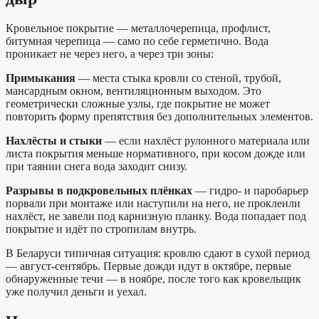
Кровельное покрытие — металлочерепица, профлист,
битумная черепица — само по себе герметично. Вода
проникает не через него, а через три зоны:
Примыкания
— места стыка кровли со стеной, трубой,
мансардным окном, вентиляционным выходом. Это
геометрически сложные узлы, где покрытие не может
повторить форму препятствия без дополнительных элементов.
Нахлёсты и стыки
— если нахлёст рулонного материала или
листа покрытия меньше нормативного, при косом дожде или
при таянии снега вода заходит снизу.
Разрывы в подкровельных плёнках
— гидро- и паробарьер
порвали при монтаже или наступили на него, не проклеили
нахлёст, не завели под карнизную планку. Вода попадает под
покрытие и идёт по стропилам внутрь.
В Беларуси типичная ситуация: кровлю сдают в сухой период
— август-сентябрь. Первые дожди идут в октябре, первые
обнаруженные течи — в ноябре, после того как кровельщик
уже получил деньги и уехал.