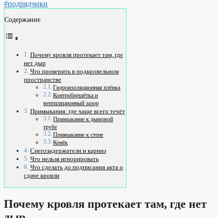
#подрядчики
Содержание
Почему кровля протекает там, где
нет дыр
Что проверить в подкровельном
пространстве
Гидроизоляционная плёнка
Контробрешётка и
вентиляционный зазор
Примыкания: где чаще всего течёт
Примыкание к дымовой
трубе
Примыкание к стене
Конёк
Снегозадержатели и карниз
Что нельзя игнорировать
Что сделать до подписания акта о
сдаче кровли
Почему кровля протекает там, где нет
дыр