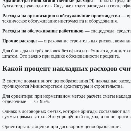
Административно-хозяйственные расходы
— оплата труда ин
бухгалтер, руководитель. Сюда же входят расходы на связь, офи
Расходы на организацию и обслуживание производства
— вре
техническое обслуживание инструмента и оборудования.
Расходы на обслуживание работников
— спецодежда, средств
Прочие расходы
— страхование строительных рисков, команди
Для бригады из трёх человек без офиса и наёмного администр
штатом. Это важно при оценке обоснованности процента.
Какой процент накладных расходов сч
В системе нормативного ценообразования РБ накладные расхо
публикуются Министерством архитектуры и строительства.
Для ориентира: при нормативном методе расчёта сметы накла
отделочные — 75–95%.
Однако в договорных сметах, которые бригады составляют для 
суммы прямых затрат. Это упрощённый подход, и он не против
Ориентиры для оценки при договорном ценообразовании: