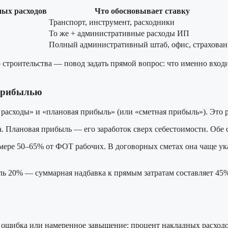
ных расходов
Что обосновывает ставку
Транспорт, инструмент, расходники
То же + административные расходы ИП
Полный административный штаб, офис, страхован
строительства — повод задать прямой вопрос: что именно входит
 прибылью
 расходы» и «плановая прибыль» (или «сметная прибыль»). Это р
 Плановая прибыль — его заработок сверх себестоимости. Обе с
мере 50–65% от ФОТ рабочих. В договорных сметах она чаще ук
ль 20% — суммарная надбавка к прямым затратам составляет 45%.
 ошибка или намеренное завышение: процент накладных расходо