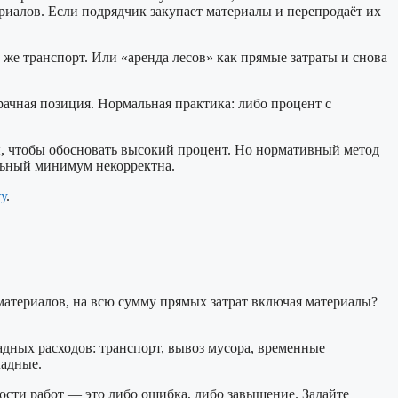
риалов. Если подрядчик закупает материалы и перепродаёт их
 же транспорт. Или «аренда лесов» как прямые затраты и снова
ачная позиция. Нормальная практика: либо процент с
 чтобы обосновать высокий процент. Но нормативный метод
ельный минимум некорректна.
у
.
материалов, на всю сумму прямых затрат включая материалы?
адных расходов: транспорт, вывоз мусора, временные
ладные.
ости работ — это либо ошибка, либо завышение. Задайте