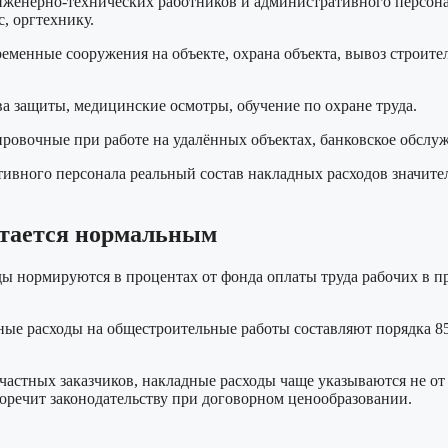
женерно-технических работников и административного персонала
с, оргтехнику.
менные сооружения на объекте, охрана объекта, вывоз строител
а защиты, медицинские осмотры, обучение по охране труда.
ровочные при работе на удалённых объектах, банковское обслу
ативного персонала реальный состав накладных расходов значит
итается нормальным
ды нормируются в процентах от фонда оплаты труда рабочих в 
дные расходы на общестроительные работы составляют порядка
частных заказчиков, накладные расходы чаще указываются не от 
оречит законодательству при договорном ценообразовании.