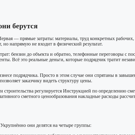
они берутся
 Первая — прямые затраты: материалы, труд конкретных рабочих,
, но напрямую не входит в физический результат.
затрат: бензин до объекта и обратно, телефонные переговоры с п
нты. Всё это реальные деньги, которые подрядчик тратит незави
бизнесе подрядчика. Просто в этом случае они спрятаны в завыш
позволяет заказчику видеть структуру цены.
ти строительства регулируется Инструкцией по определению см
мативного сметного ценообразования накладные расходы рассчи
 Укрупнённо они делятся на четыре группы: