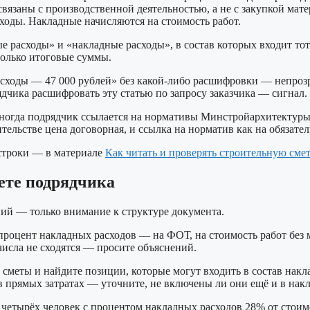
язаны с производственной деятельностью, а не с закупкой мате
сходы. Накладные начисляются на стоимость работ.
 расходы» и «накладные расходы», в состав которых входит тот
только итоговые суммы.
сходы — 47 000 рублей» без какой-либо расшифровки — непрозр
ядчика расшифровать эту статью по запросу заказчика — сигнал.
огда подрядчик ссылается на нормативы Минстройархитектуры,
тельстве цена договорная, и ссылка на норматив как на обязат
 строки — в материале
Как читать и проверять строительную смет
ете подрядчика
ний — только внимание к структуре документа.
процент накладных расходов — на ФОТ, на стоимость работ без 
числа не сходятся — просите объяснений.
сметы и найдите позиции, которые могут входить в состав накл
в прямых затратах — уточните, не включены ли они ещё и в нак
 четырёх человек с процентом накладных расходов 28% от стоим