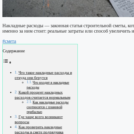
Накладные расходы — законная статья строительной сметы, кото
именно за ним стоит: реальные затраты или способ увеличить 
#смета
Содержание
Что такое накладные расходы и
откуда они берутся
Что входит в накладные
расходы
Какой процент накладных
расходов считается нормальным
Как накладные расходы
соотносятся с плановой
прибылью
Где чаще всего возникают
вопросы
Как проверить накладные
расходы в смете подрядчика