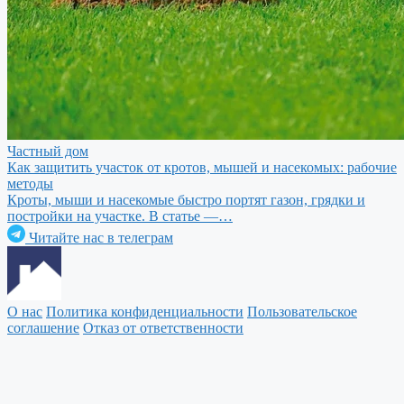
Частный дом
Как защитить участок от кротов, мышей и насекомых: рабочие
методы
Кроты, мыши и насекомые быстро портят газон, грядки и
постройки на участке. В статье —…
Читайте нас в телеграм
О нас
Политика конфиденциальности
Пользовательское
соглашение
Отказ от ответственности