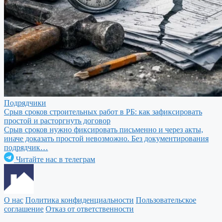
Подрядчики
Срыв сроков строительных работ в РБ: как зафиксировать
простой и расторгнуть договор
Срыв сроков нужно фиксировать письменно и через акты,
иначе доказать простой невозможно. Без документирования
подрядчик…
Читайте нас в телеграм
О нас
Политика конфиденциальности
Пользовательское
соглашение
Отказ от ответственности